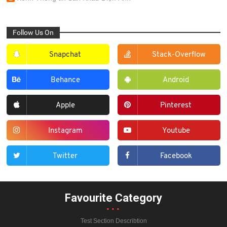
Follow Us On
Snapchat
Stack-Overflow
Behance
Android
Apple
Pinterest
Instagram
Youtube
Twitter
Facebook
Favourite Category
...
Test Section Describtion