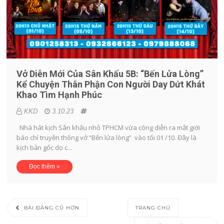
Vở Diễn Mới Của Sân Khấu 5B: “Bến Lửa Lòng”
Kể Chuyện Thân Phận Con Người Day Dứt Khát
Khao Tìm Hạnh Phúc
KKD
3.10.23
Nhà hát kịch Sân khấu nhỏ TPHCM vừa công diễn ra mắt giới
báo chí truyền thông vở “Bến lửa lòng” vào tối 01 /10. Đây là
kịch bản gốc do c...
Đọc thêm »
BÀI ĐĂNG CŨ HƠN
TRANG CHỦ