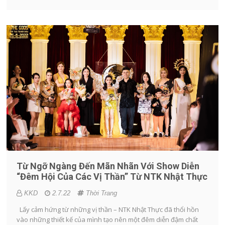
Từ Ngỡ Ngàng Đến Mãn Nhãn Với Show Diễn
“Đêm Hội Của Các Vị Thần” Từ NTK Nhật Thực
KKD
2.7.22
Thời Trang
Lấy cảm hứng từ những vị thần – NTK Nhật Thực đã thổi hồn
vào những thiết kế của mình tạo nên một đêm diễn đậm chất