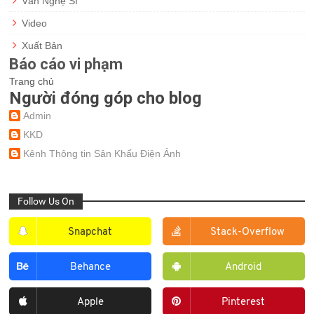
Văn Nghệ Sĩ
Video
Xuất Bản
Báo cáo vi phạm
Trang chủ
Người đóng góp cho blog
Admin
KKD
Kênh Thông tin Sân Khấu Điện Ảnh
Follow Us On
Snapchat
Stack-Overflow
Behance
Android
Apple
Pinterest