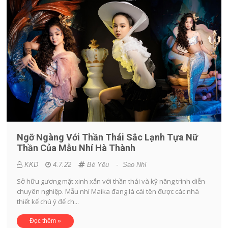
Ngỡ Ngàng Với Thần Thái Sắc Lạnh Tựa Nữ
Thần Của Mẫu Nhí Hà Thành
KKD
4.7.22
Bé Yêu
-
Sao Nhí
Sở hữu gương mặt xinh xắn với thần thái và kỹ năng trình diễn
chuyên nghiệp. Mẫu nhí Maika đang là cái tên được các nhà
thiết kế chú ý để ch...
Đọc thêm »