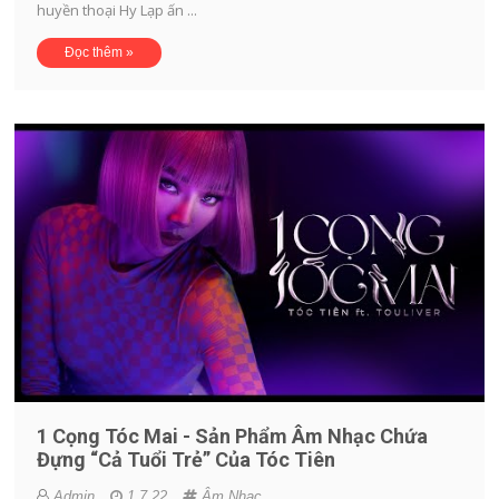
huyền thoại Hy Lạp ấn ...
Đọc thêm »
1 Cọng Tóc Mai - Sản Phẩm Âm Nhạc Chứa
Đựng “cả Tuổi Trẻ” Của Tóc Tiên
Admin
1.7.22
Âm Nhạc