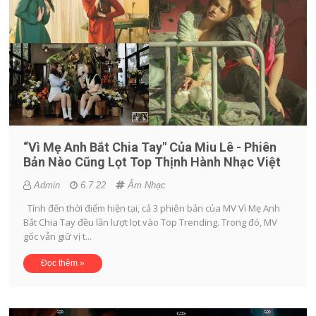
“Vì Mẹ Anh Bắt Chia Tay" Của Miu Lê - Phiên
Bản Nào Cũng Lọt Top Thịnh Hành Nhạc Việt
Admin
6.7.22
Âm Nhạc
Tính đến thời điểm hiện tại, cả 3 phiên bản của MV Vì Mẹ Anh
Bắt Chia Tay đều lần lượt lọt vào Top Trending. Trong đó, MV
gốc vẫn giữ vị t...
Đọc thêm »